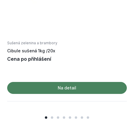
Sušená zelenina a brambory
S
Cibule sušená 1kg /20x
Č
Cena po přihlášení
Na detail