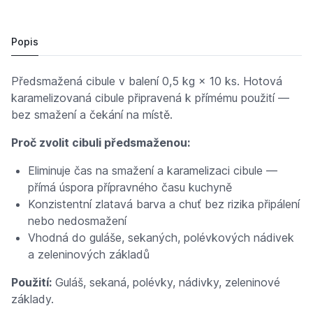
Cibule předsmažená 0,5kg /10x
Cena po přihlášení
Popis
Předsmažená cibule v balení 0,5 kg × 10 ks. Hotová
karamelizovaná cibule připravená k přímému použití —
bez smažení a čekání na místě.
Proč zvolit cibuli předsmaženou:
Eliminuje čas na smažení a karamelizaci cibule —
přímá úspora přípravného času kuchyně
Konzistentní zlatavá barva a chuť bez rizika připálení
nebo nedosmažení
Vhodná do guláše, sekaných, polévkových nádivek
a zeleninových základů
Použití:
Guláš, sekaná, polévky, nádivky, zeleninové
základy.