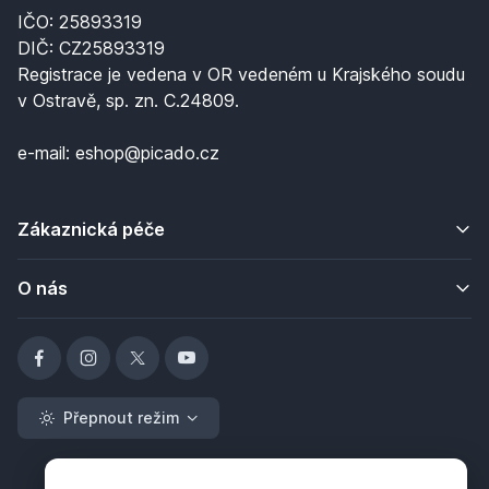
IČO: 25893319
DIČ: CZ25893319
Registrace je vedena v OR vedeném u Krajského soudu
v Ostravě, sp. zn. C.24809.
e-mail: eshop@picado.cz
Zákaznická péče
O nás
Přepnout režim