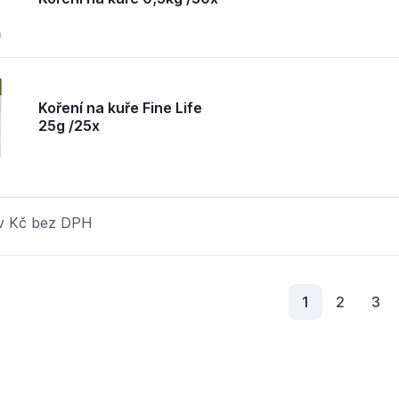
Koření na kuře Fine Life
25g /25x
 v Kč bez DPH
Aktuální strá
1
2
3