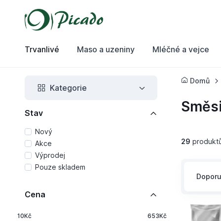
Trvanlivé
Maso a uzeniny
Mléčné a vejce
Domů
Kategorie
Směs
Stav
Nový
29
produkt
Akce
Výprodej
Pouze skladem
Dopor
Cena
10Kč
653Kč