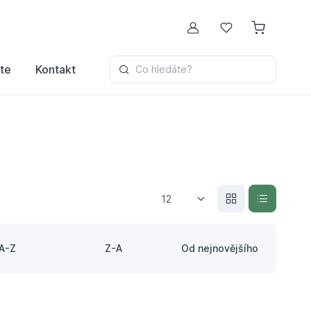
Můj účet
Oblíbené
te
Kontakt
Co hledáte?
12
A-Z
Z-A
Od nejnovějšího