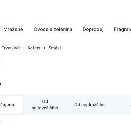
Mražené
Ovoce a zelenina
Doprodej
Fragran
Trvanlivé
Koření
Směsi
i
ů
Od
učujeme
Od nejdražšího
nejlevnějšího