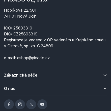
Hoblíkova 22/501
741 01 Nový Jičín
IČO: 25893319
DIČ: CZ25893319
Registrace je vedena v OR vedeném u Krajského soudu
v Ostravě, sp. zn. C.24809.
e-mail: eshop@picado.cz
Zákaznická péče
O nás