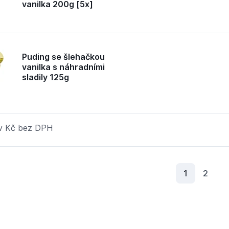
vanilka 200g [5x]
Puding se šlehačkou
vanilka s náhradními
sladily 125g
 v Kč bez DPH
Aktuální s
1
2