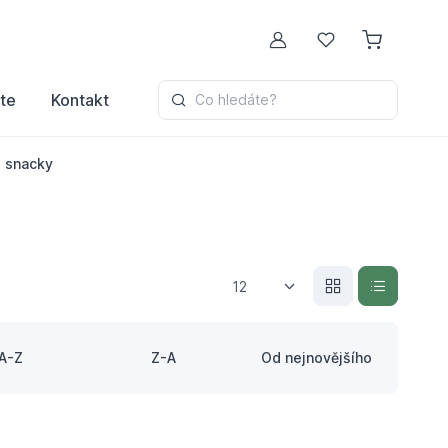
Můj účet
Oblíbené
te
Kontakt
Co hledáte?
, snacky
12
A-Z
Z-A
Od nejnovějšího