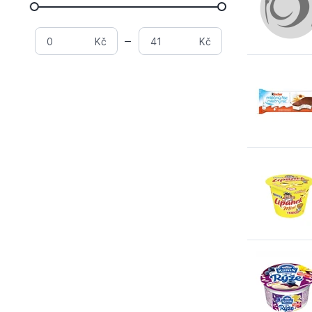
Kč
Kč