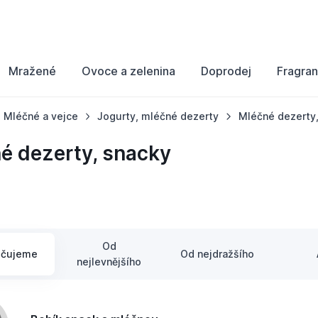
Mražené
Ovoce a zelenina
Doprodej
Fragran
Mléčné a vejce
Jogurty, mléčné dezerty
Mléčné dezerty
é dezerty, snacky
Od
učujeme
Od nejdražšího
nejlevnějšího