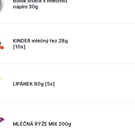
Bobík snack s mléčnou
náplní 30g
KINDER mléčný řez 28g
[10x]
LIPÁNEK 80g [5x]
MLÉČNÁ RÝŽE MIX 200g