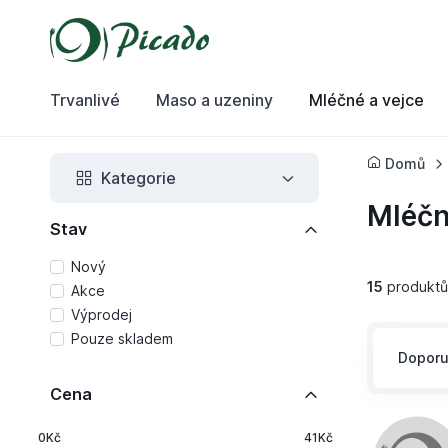
Trvanlivé
Maso a uzeniny
Mléčné a vejce
Domů
Kategorie
Mléčn
Stav
Nový
15
produktů
Akce
Výprodej
Pouze skladem
Dopor
Cena
0Kč
41Kč