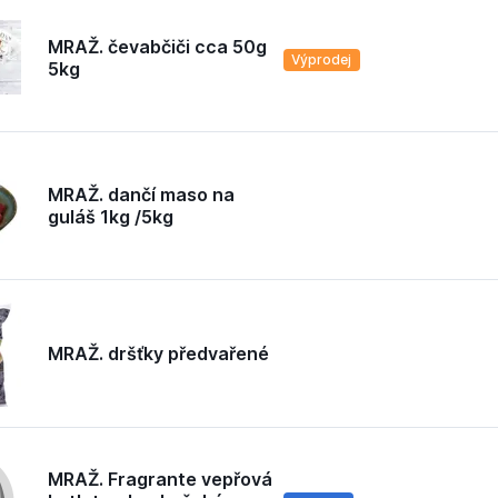
MRAŽ. čevabčiči cca 50g
Výprodej
5kg
MRAŽ. dančí maso na
guláš 1kg /5kg
MRAŽ. dršťky předvařené
MRAŽ. Fragrante vepřová