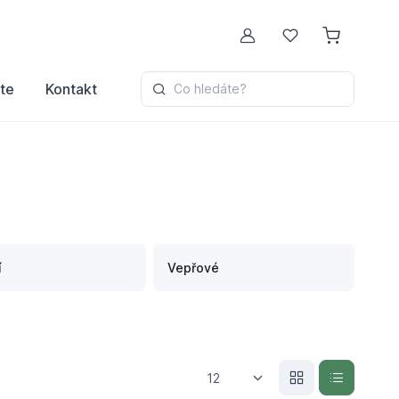
Můj účet
Oblíbené
te
Kontakt
Co hledáte?
í
Vepřové
12