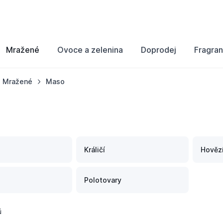
Mražené
Ovoce a zelenina
Doprodej
Fragran
Mražené
Maso
Králičí
Hověz
Polotovary
ů