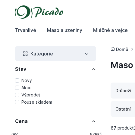
Trvanlivé
Maso a uzeniny
Mléčné a vejce
Domů
Kategorie
Maso
Stav
Nový
Akce
Drůbeží
Výprodej
Pouze skladem
Ostatní
Cena
67
produkt
0Kč
878Kč