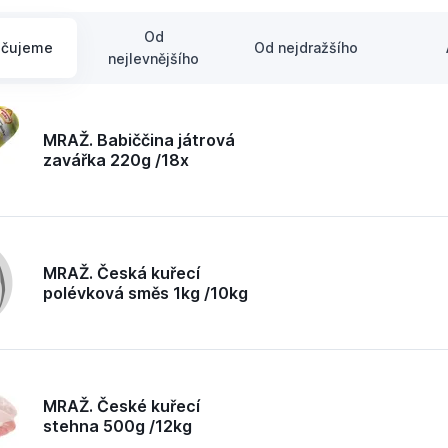
Od
učujeme
Od nejdražšího
nejlevnějšího
MRAŽ. Babiččina játrová
zavářka 220g /18x
MRAŽ. Česká kuřecí
polévková směs 1kg /10kg
MRAŽ. České kuřecí
stehna 500g /12kg