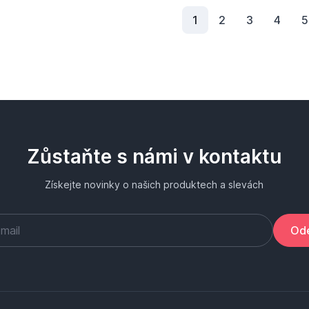
Aktuální stránka
1
2
3
4
5
Zůstaňte s námi v kontaktu
Získejte novinky o našich produktech a slevách
Ode