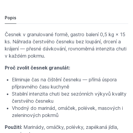
Česnek granulát 0,5kg /15x
Cena po přihlášení
Popis
Česnek v granulované formě, gastro balení 0,5 kg × 15
ks. Náhrada čerstvého česneku bez loupání, drcení a
krájení — přesné dávkování, rovnoměrná intenzita chuti
v každém pokrmu.
Proč zvolit česnek granulát:
Eliminuje čas na čištění česneku — přímá úspora
přípravného času kuchyně
Stabilní intenzita chuti bez sezónních výkyvů kvality
čerstvého česneku
Vhodný do marinád, omáček, polévek, masových i
zeleninových pokrmů
Použití:
Marinády, omáčky, polévky, zapékaná jídla,