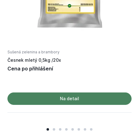
Sušená zelenina a brambory
S
Česnek mletý 0,5kg /20x
M
Cena po přihlášení
Na detail