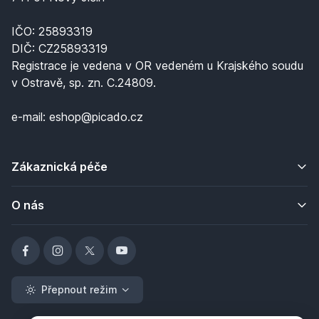
IČO: 25893319
DIČ: CZ25893319
Registrace je vedena v OR vedeném u Krajského soudu
v Ostravě, sp. zn. C.24809.
e-mail: eshop@picado.cz
Zákaznická péče
O nás
Přepnout režim