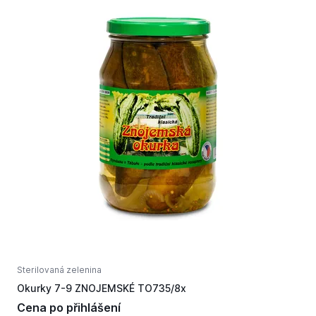
Sterilovaná zelenina
S
Okurky 7-9 ZNOJEMSKÉ TO735/8x
T
Cena po přihlášení