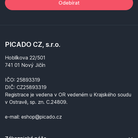
Odebírat
PICADO CZ, s.r.o.
Hoblíkova 22/501
741 01 Nový Jičín
IČO: 25893319
DIČ: CZ25893319
Registrace je vedena v OR vedeném u Krajského soudu
v Ostravě, sp. zn. C.24809.
e-mail: eshop@picado.cz