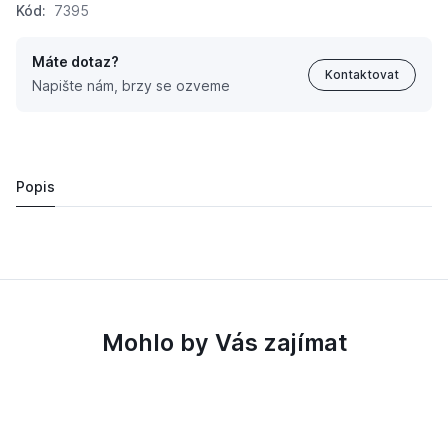
Kód:
7395
Máte dotaz?
Kontaktovat
Napište nám, brzy se ozveme
Zeleninový salát Coleslaw Machland 3600ml 4/1S
Cena po přihlášení
Popis
Mohlo by Vás zajímat