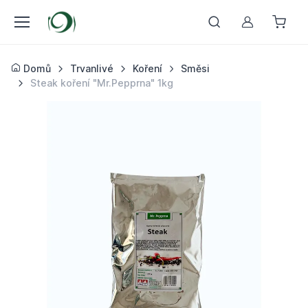
Můj účet
Domů
Trvanlivé
Koření
Směsi
Steak koření "Mr.Pepprna" 1kg