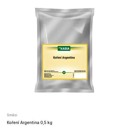
Směsi
S
Koření Argentina 0,5 kg
K