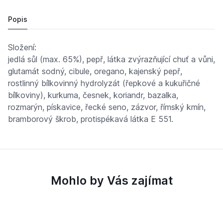
Cena po přihlášení
Popis
Složení:
jedlá sůl (max. 65%), pepř, látka zvýrazňující chuť a vůni,
glutamát sodný, cibule, oregano, kajenský pepř,
rostlinný bílkovinný hydrolyzát (řepkové a kukuřičné
bílkoviny), kurkuma, česnek, koriandr, bazalka,
rozmarýn, pískavice, řecké seno, zázvor, římský kmín,
bramborový škrob, protispékavá látka E 551.
Mohlo by Vás zajímat