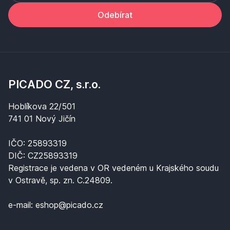
Odebírat
PICADO CZ, s.r.o.
Hoblíkova 22/501
741 01 Nový Jičín
IČO: 25893319
DIČ: CZ25893319
Registrace je vedena v OR vedeném u Krajského soudu
v Ostravě, sp. zn. C.24809.
e-mail: eshop@picado.cz