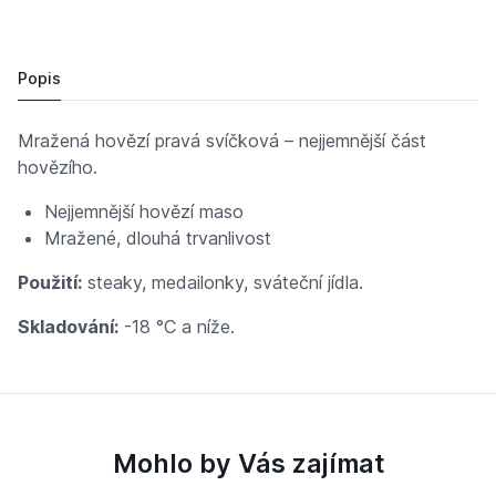
MRAŽ. hovězí pravá svíčková
Cena po přihlášení
Popis
Mražená hovězí pravá svíčková – nejjemnější část
hovězího.
Nejjemnější hovězí maso
Mražené, dlouhá trvanlivost
Použití:
steaky, medailonky, sváteční jídla.
Skladování:
-18 °C a níže.
Mohlo by Vás zajímat