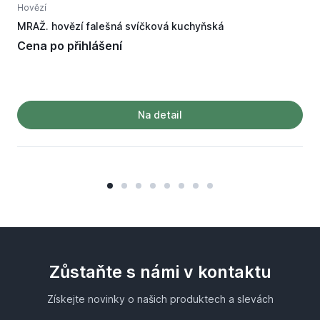
Hovězí
H
MRAŽ. hovězí falešná svíčková kuchyňská
M
Cena po přihlášení
Na detail
Zůstaňte s námi v kontaktu
Získejte novinky o našich produktech a slevách