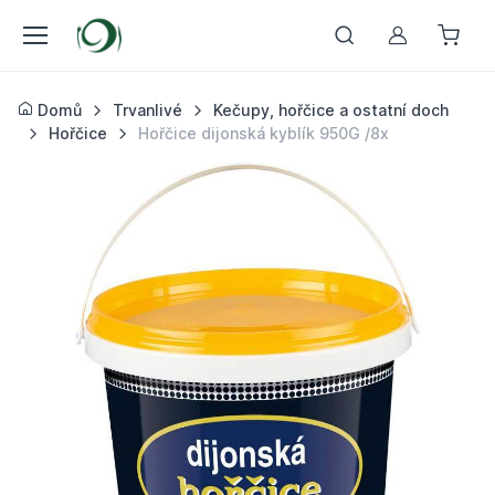
Můj účet
Domů
Trvanlivé
Kečupy, hořčice a ostatní doch
Hořčice
Hořčice dijonská kyblík 950G /8x