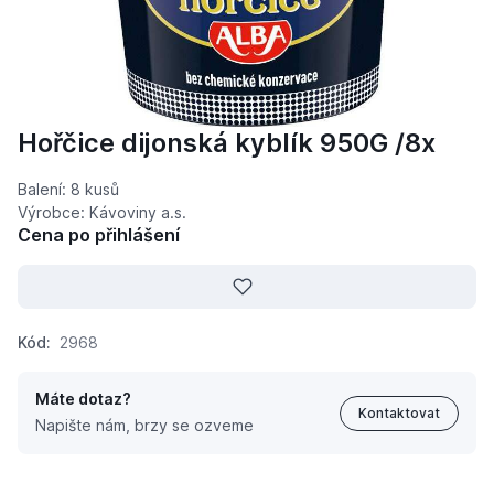
Hořčice dijonská kyblík 950G /8x
Balení: 8 kusů
Výrobce: Kávoviny a.s.
Cena po přihlášení
Kód:
2968
Máte dotaz?
Kontaktovat
Napište nám, brzy se ozveme
Hořčice dijonská kyblík 950G /8x