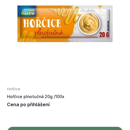
Hořčice
H
Hořčice plnotučná 20g /100x
H
Cena po přihlášení