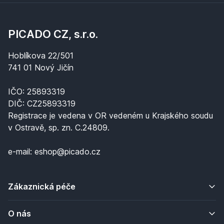
PICADO CZ, s.r.o.
Hoblíkova 22/501
741 01 Nový Jičín
IČO: 25893319
DIČ: CZ25893319
Registrace je vedena v OR vedeném u Krajského soudu
v Ostravě, sp. zn. C.24809.
e-mail: eshop@picado.cz
Zákaznická péče
O nás